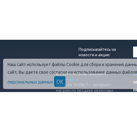
Подписывайтесь на
новости и акции:
Наш сайт использует файлы Cookie для сбора и хранения дан
сайт, Вы даете свое согласие на использование данных файло
© 2026 Все права защищены.
Г
Карта сайта
ОК
персональных данных
О
ООО «ПК ЭЛЛАСТ» - интернет-
магазин по продаже резиновых
П
технических изделий
ИНН: 4706089801
ОГРН: 1254700010080
Адрес завода: 188689, г. Санк-
Петербург, п.Янино-1, ул. Шоссейная
50 А/2 (въезд с КПП 3)
Обращаем Ваше внимание, что вся