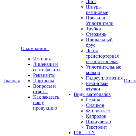
Лист
Шнуры
резиновые
Профили
Уплотнители
Трубки
Стержень
Привальный
брус
О компании
Лента
транспортерная
История
резинотканевая
Лицензии и
Уплотнительные
сертификаты
кольца
Реквизиты
Гидроуплотнения
Главная
Партнеры
Опла
Резиновые
Вопросы и
втулки
ответы
Виды материалов
Как заказать
Резина
нашу
Силикон
продукцию
Фторопласт
Капролон
Полиуретан
Текстолит
ГОСТ, ТУ