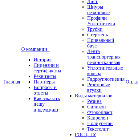
Лист
Шнуры
резиновые
Профили
Уплотнители
Трубки
Стержень
Привальный
брус
О компании
Лента
транспортерная
История
резинотканевая
Лицензии и
Уплотнительные
сертификаты
кольца
Реквизиты
Гидроуплотнения
Главная
Партнеры
Опла
Резиновые
Вопросы и
втулки
ответы
Виды материалов
Как заказать
Резина
нашу
Силикон
продукцию
Фторопласт
Капролон
Полиуретан
Текстолит
ГОСТ, ТУ