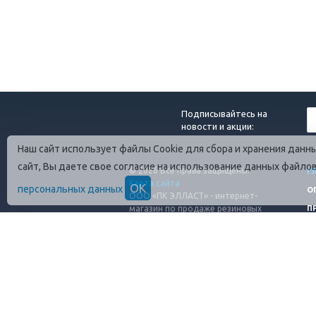
Подписывайтесь на
новости и акции:
Наш сайт использует файлы Cookie для сбора и хранения дан
сайт, Вы даете свое согласие на использование данных файло
© 2026 Все права защищены.
Г
Карта сайта
ОК
персональных данных
О
ООО «ПК ЭЛЛАСТ» - интернет-
магазин по продаже резиновых
П
технических изделий
ИНН: 4706089801
ОГРН: 1254700010080
Адрес завода: 188689, г. Санк-
Петербург, п.Янино-1, ул. Шоссейная
50 А/2 (въезд с КПП 3)
Обращаем Ваше внимание, что вся