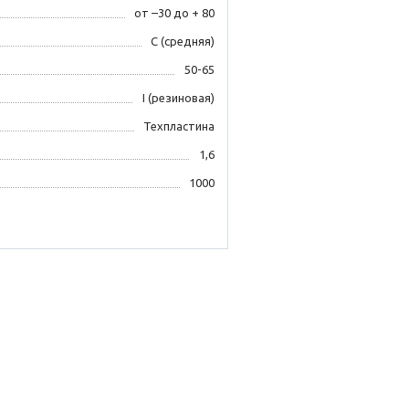
от –30 до + 80
С (средняя)
50-65
I (резиновая)
Техпластина
1,6
1000