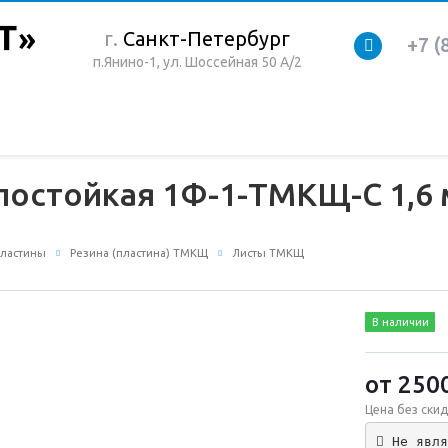
г.
Санкт-Петербург
+7 (
п.Янино-1, ул. Шоссейная 50 А/2
лостойкая 1Ф-1-ТМКЩ-С 1,6 
пластины
Резина (пластина) ТМКЩ
Листы ТМКЩ
В наличии
от 250
Цена без скид
 Не явля