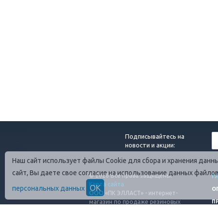
Подписывайтесь на
новости и акции:
Наш сайт использует файлы Cookie для сбора и хранения дан
сайт, Вы даете свое согласие на использование данных файло
© 2026 Все права защищены.
Г
Карта сайта
ОК
персональных данных
О
ООО «ПК ЭЛЛАСТ» - интернет-
магазин по продаже резиновых
П
технических изделий