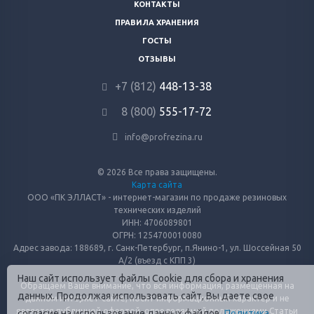
КОНТАКТЫ
ПРАВИЛА ХРАНЕНИЯ
ГОСТЫ
ОТЗЫВЫ
+7 (812)
448-13-38
8 (800)
555-17-72
info@profrezina.ru
© 2026 Все права защищены.
Карта сайта
ООО «ПК ЭЛЛАСТ» - интернет-магазин по продаже резиновых
технических изделий
ИНН: 4706089801
ОГРН: 1254700010080
Адрес завода: 188689, г. Санк-Петербург, п.Янино-1, ул. Шоссейная 50
А/2 (въезд с КПП 3)
Наш сайт использует файлы Cookie для сбора и хранения
Обращаем Ваше внимание, что вся информация, размещенная на
данных. Продолжая использовать сайт, Вы даете свое
данном интернет-сайте, носит информационный характер и не
является публичной офертой, определяемой положениями Статьи
согласие на использование данных файлов.
Политика