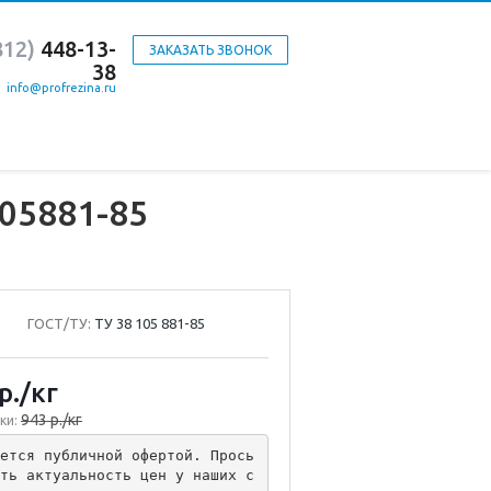
812)
448-13-
ЗАКАЗАТЬ ЗВОНОК
38
info@profrezina.ru
05881-85
ГОСТ/ТУ:
ТУ 38 105 881-85
р.
/кг
943 р./кг
ки:
ется публичной офертой. Прось
ть актуальность цен у наших с