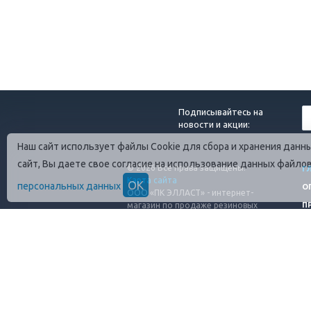
Подписывайтесь на
новости и акции:
Наш сайт использует файлы Cookie для сбора и хранения дан
сайт, Вы даете свое согласие на использование данных файло
© 2026 Все права защищены.
Г
Карта сайта
ОК
персональных данных
О
ООО «ПК ЭЛЛАСТ» - интернет-
магазин по продаже резиновых
П
технических изделий
ИНН: 4706089801
ОГРН: 1254700010080
Адрес завода: 188689, г. Санк-
Петербург, п.Янино-1, ул. Шоссейная
50 А/2 (въезд с КПП 3)
Обращаем Ваше внимание, что вся