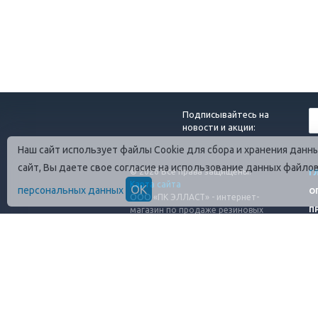
Подписывайтесь на
новости и акции:
Наш сайт использует файлы Cookie для сбора и хранения дан
сайт, Вы даете свое согласие на использование данных файло
© 2026 Все права защищены.
Г
Карта сайта
ОК
персональных данных
О
ООО «ПК ЭЛЛАСТ» - интернет-
магазин по продаже резиновых
П
технических изделий
ИНН: 4706089801
ОГРН: 1254700010080
Адрес завода: 188689, г. Санк-
Петербург, п.Янино-1, ул. Шоссейная
50 А/2 (въезд с КПП 3)
Обращаем Ваше внимание, что вся