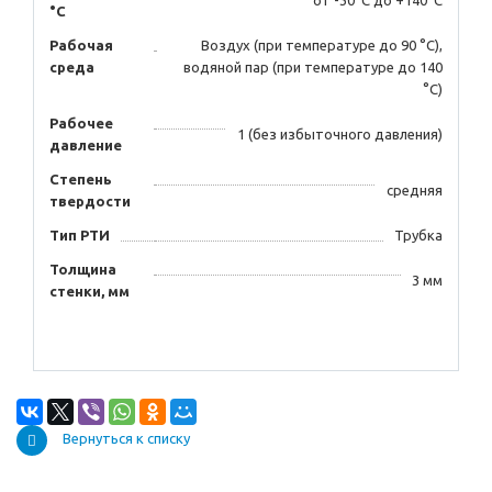
от -30°С до +140°С
°С
Рабочая
Воздух (при температуре до 90 °С),
среда
водяной пар (при температуре до 140
°С)
Рабочее
1 (без избыточного давления)
давление
Степень
средняя
твердости
Тип РТИ
Трубка
Толщина
3 мм
стенки, мм
Вернуться к списку