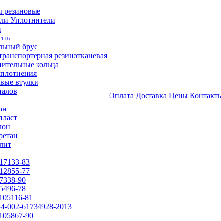
 резиновые
ли Уплотнители
и
ень
льный брус
транспортерная резинотканевая
нительные кольца
уплотнения
вые втулки
иалов
Оплата
Доставка
Цены
Контакт
он
пласт
лон
ретан
лит
17133-83
12855-77
7338-90
5496-78
105116-81
4-002-61734928-2013
105867-90