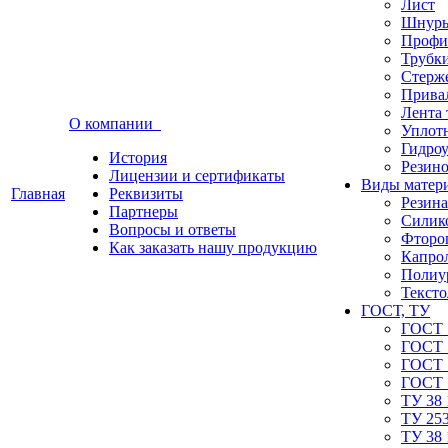
Лист
Шнуры
Профи
Трубк
Стерж
Прива
Лента 
О компании
Уплот
Гидро
История
Резино
Лицензии и сертификаты
Виды матер
Главная
Реквизиты
Резина
Партнеры
Силик
Вопросы и ответы
Фторо
Как заказать нашу продукцию
Капро
Полиу
Тексто
ГОСТ, ТУ
ГОСТ 
ГОСТ 
ГОСТ 
ГОСТ 
ТУ 38 
ТУ 253
ТУ 38 