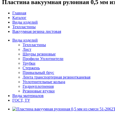
Пластина вакуумная рулонная 0,5 мм из
Главная
Каталог
Виды изделий
Техпластины
Вакуумная резина листовая
Виды изделий
Техпластины
Лист
Шнуры резиновые
Профили Уплотнители
Трубки
Стержень
Привальный брус
Лента транспортерная резинотканевая
Уплотнительные кольца
Гидроуплотнения
Резиновые втулки
Виды материалов
ГОСТ, ТУ