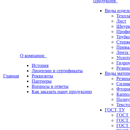
Продукция
Виды издел
Техпл
Лист
Шнуры
Профи
Трубк
Стерж
Прива
Лента 
О компании
Уплот
Гидро
История
Резино
Лицензии и сертификаты
Виды матер
Главная
Реквизиты
Резина
Партнеры
Силик
Вопросы и ответы
Фторо
Как заказать нашу продукцию
Капро
Полиу
Тексто
ГОСТ, ТУ
ГОСТ 
ГОСТ 
ГОСТ 