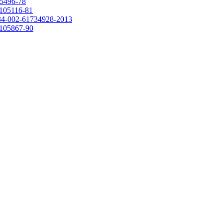
5496-78
105116-81
4-002-61734928-2013
105867-90