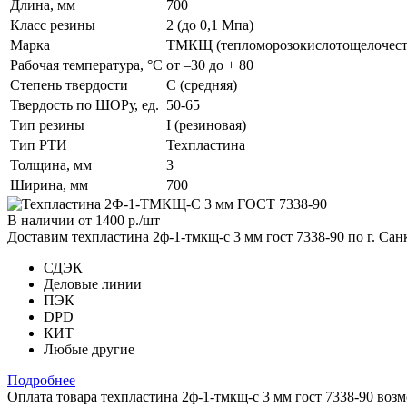
Длина, мм
700
Класс резины
2 (до 0,1 Мпа)
Марка
ТМКЩ (тепломорозокислотощелочест
Рабочая температура, °C
от –30 до + 80
Степень твердости
С (средняя)
Твердость по ШОРу, ед.
50-65
Тип резины
I (резиновая)
Тип РТИ
Техпластина
Толщина, мм
3
Ширина, мм
700
В наличии
от 1400
р.
/шт
Доставим техпластина 2ф-1-тмкщ-с 3 мм гост 7338-90 по г. С
СДЭК
Деловые линии
ПЭК
DPD
КИТ
Любые другие
Подробнее
Оплата товара техпластина 2ф-1-тмкщ-с 3 мм гост 7338-90 воз