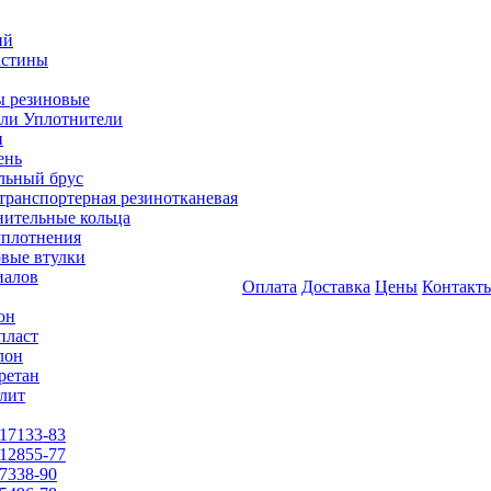
ий
астины
 резиновые
ли Уплотнители
и
ень
льный брус
транспортерная резинотканевая
нительные кольца
уплотнения
вые втулки
иалов
Оплата
Доставка
Цены
Контакт
он
пласт
лон
ретан
лит
17133-83
12855-77
7338-90