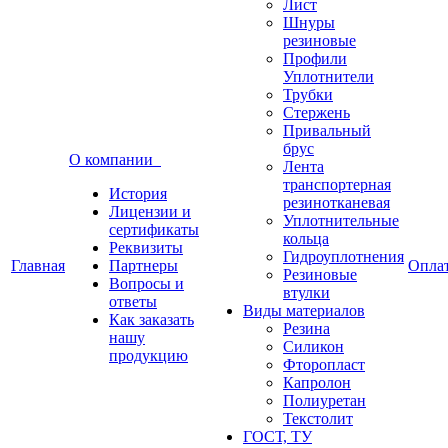
Лист
Шнуры
резиновые
Профили
Уплотнители
Трубки
Стержень
Привальный
брус
О компании
Лента
транспортерная
История
резинотканевая
Лицензии и
Уплотнительные
сертификаты
кольца
Реквизиты
Гидроуплотнения
Главная
Партнеры
Опла
Резиновые
Вопросы и
втулки
ответы
Виды материалов
Как заказать
Резина
нашу
Силикон
продукцию
Фторопласт
Капролон
Полиуретан
Текстолит
ГОСТ, ТУ