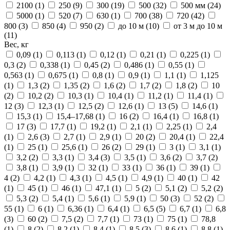
2100 (
1
)
250 (
9
)
300 (
19
)
500 (
32
)
500 мм (
24
)
5000 (
1
)
520 (
7
)
630 (
1
)
700 (
38
)
720 (
42
)
800 (
3
)
850 (
4
)
950 (
2
)
до 10 м (
10
)
от 3 м до 10 м
(
11
)
Вес, кг
0,09 (
1
)
0,113 (
1
)
0,12 (
1
)
0,21 (
1
)
0,225 (
1
)
0,3 (
2
)
0,338 (
1
)
0,45 (
2
)
0,486 (
1
)
0,55 (
1
)
0,563 (
1
)
0,675 (
1
)
0,8 (
1
)
0,9 (
1
)
1,1 (
1
)
1,125
(
1
)
1,3 (
2
)
1,35 (
2
)
1,6 (
2
)
1,7 (
2
)
1,8 (
2
)
10
(
2
)
10,2 (
2
)
10,3 (
1
)
10,4 (
1
)
11,2 (
1
)
11,4 (
1
)
12 (
3
)
12,3 (
1
)
12,5 (
2
)
12,6 (
1
)
13 (
5
)
14,6 (
1
)
15,3 (
1
)
15,4–17,68 (
1
)
16 (
2
)
16,4 (
1
)
16,8 (
1
)
17 (
3
)
17,7 (
1
)
19,2 (
1
)
2,1 (
1
)
2,25 (
1
)
2,4
(
1
)
2,6 (
3
)
2,7 (
1
)
2,9 (
1
)
20 (
2
)
20,4 (
1
)
22,4
(
1
)
25 (
1
)
25,6 (
1
)
26 (
2
)
29 (
1
)
3 (
1
)
3,1 (
1
)
3,2 (
2
)
3,3 (
1
)
3,4 (
3
)
3,5 (
1
)
3,6 (
2
)
3,7 (
2
)
3,8 (
1
)
3,9 (
1
)
32 (
1
)
33 (
1
)
36 (
1
)
39 (
1
)
4 (
2
)
4,2 (
1
)
4,3 (
1
)
4,5 (
1
)
4,9 (
1
)
40 (
1
)
42
(
1
)
45 (
1
)
46 (
1
)
47,1 (
1
)
5 (
2
)
5,1 (
2
)
5,2 (
2
)
5,3 (
2
)
5,4 (
1
)
5,6 (
1
)
5,9 (
1
)
50 (
3
)
52 (
2
)
55 (
1
)
6 (
1
)
6,36 (
1
)
6,4 (
1
)
6,5 (
5
)
6,7 (
1
)
6,8
(
3
)
60 (
2
)
7,5 (
2
)
7,7 (
1
)
73 (
1
)
75 (
1
)
78,8
(
1
)
8 (
2
)
8,2 (
1
)
8,4 (
1
)
8,5 (
3
)
8,6 (
1
)
8,8 (
1
)