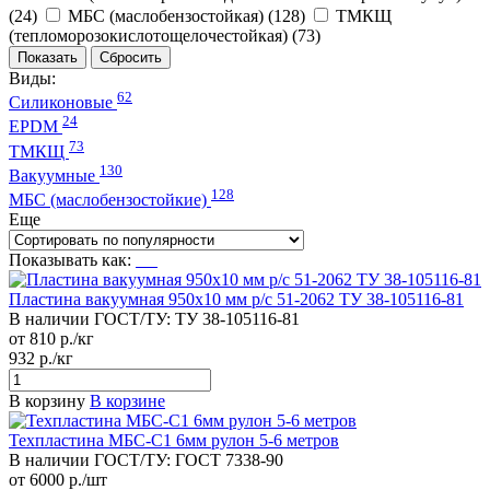
(
24
)
МБС (маслобензостойкая) (
128
)
ТМКЩ
(тепломорозокислотощелочестойкая) (
73
)
Виды:
62
Силиконовые
24
EPDM
73
ТМКЩ
130
Вакуумные
128
МБС (маслобензостойкие)
Еще
Показывать как:
Пластина вакуумная 950х10 мм р/с 51-2062 ТУ 38-105116-81
В наличии
ГОСТ/ТУ:
ТУ 38-105116-81
от 810 р./кг
932 р./кг
В корзину
В корзине
Техпластина МБС-С1 6мм рулон 5-6 метров
В наличии
ГОСТ/ТУ:
ГОСТ 7338-90
от 6000 р./шт