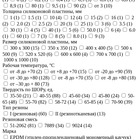
8,9 (
1
)
80 (
1
)
9,5 (
1
)
90 (
2
)
от 3 (
10
)
Толщина силиконовой пластины, мм
1 (
1
)
1.5 (
1
)
10 (
4
)
12 (
4
)
15 (
2
)
16 (
1
)
2
(
2
)
2.0 (
2
)
2.5 (
2
)
20 (
3
)
25 (
1
)
3 (
6
)
3.5 (
1
)
30 (
1
)
4 (
5
)
40 (
1
)
5 (
6
)
50.0 (
1
)
6 (
4
)
6.0
(
1
)
60 (
1
)
7 (
3
)
8 (
5
)
8.0 (
1
)
9 (
3
)
Размер силиконовой пластины, мм
300 х 300 (
15
)
350 х 350 (
12
)
400 х 400 (
5
)
500 х
500 (
9
)
520 х 520 (
6
)
600 х 600 (
4
)
700 х 700 (
1
)
1000 х 1000 (
10
)
Рабочая температура, °C
от -8 до +70 (
2
)
от +8 до +70 (
15
)
от -20 до +90 (
59
)
от -30 до +80 (
128
)
от -8 до +70 (
35
)
от -8 до +80 (
18
)
от –30 до + 80 (
73
)
Твердость по ШОРу, ед.
35-50 (
21
)
40-55 (
88
)
45-60 (
34
)
45-80 (
24
)
50-
65 (
48
)
55-70 (
82
)
58-72 (
14
)
65-85 (
4
)
70-90 (
39
)
Тип резины
I (резиновая) (
60
)
II (резинотканевая) (
13
)
Резиновая смесь
51-2062 (
81
)
7889 (
34
)
9024 (
14
)
Марка
EPDM (этилен-пропилендиеновый мономерный каучук)