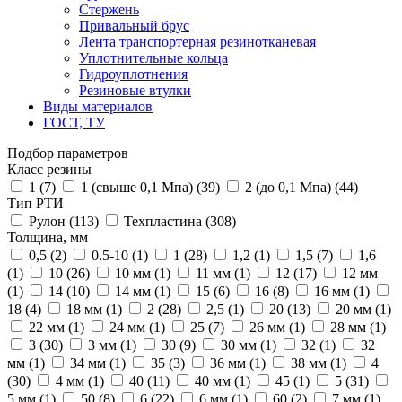
Стержень
Привальный брус
Лента транспортерная резинотканевая
Уплотнительные кольца
Гидроуплотнения
Резиновые втулки
Виды материалов
ГОСТ, ТУ
Подбор параметров
Класс резины
1 (
7
)
1 (свыше 0,1 Мпа) (
39
)
2 (до 0,1 Мпа) (
44
)
Тип РТИ
Рулон (
113
)
Техпластина (
308
)
Толщина, мм
0,5 (
2
)
0.5-10 (
1
)
1 (
28
)
1,2 (
1
)
1,5 (
7
)
1,6
(
1
)
10 (
26
)
10 мм (
1
)
11 мм (
1
)
12 (
17
)
12 мм
(
1
)
14 (
10
)
14 мм (
1
)
15 (
6
)
16 (
8
)
16 мм (
1
)
18 (
4
)
18 мм (
1
)
2 (
28
)
2,5 (
1
)
20 (
13
)
20 мм (
1
)
22 мм (
1
)
24 мм (
1
)
25 (
7
)
26 мм (
1
)
28 мм (
1
)
3 (
30
)
3 мм (
1
)
30 (
9
)
30 мм (
1
)
32 (
1
)
32
мм (
1
)
34 мм (
1
)
35 (
3
)
36 мм (
1
)
38 мм (
1
)
4
(
30
)
4 мм (
1
)
40 (
11
)
40 мм (
1
)
45 (
1
)
5 (
31
)
5 мм (
1
)
50 (
8
)
6 (
22
)
6 мм (
1
)
60 (
2
)
7 мм (
1
)