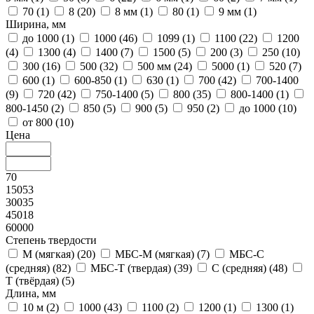
70 (
1
)
8 (
20
)
8 мм (
1
)
80 (
1
)
9 мм (
1
)
Ширина, мм
до 1000 (
1
)
1000 (
46
)
1099 (
1
)
1100 (
22
)
1200
(
4
)
1300 (
4
)
1400 (
7
)
1500 (
5
)
200 (
3
)
250 (
10
)
300 (
16
)
500 (
32
)
500 мм (
24
)
5000 (
1
)
520 (
7
)
600 (
1
)
600-850 (
1
)
630 (
1
)
700 (
42
)
700-1400
(
9
)
720 (
42
)
750-1400 (
5
)
800 (
35
)
800-1400 (
1
)
800-1450 (
2
)
850 (
5
)
900 (
5
)
950 (
2
)
до 1000 (
10
)
от 800 (
10
)
Цена
70
15053
30035
45018
60000
Степень твердости
М (мягкая) (
20
)
МБС-М (мягкая) (
7
)
МБС-С
(средняя) (
82
)
МБС-Т (твердая) (
39
)
С (средняя) (
48
)
Т (твёрдая) (
5
)
Длина, мм
10 м (
2
)
1000 (
43
)
1100 (
2
)
1200 (
1
)
1300 (
1
)