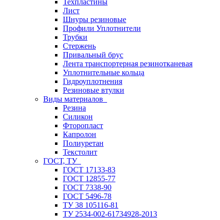
Техпластины
Лист
Шнуры резиновые
Профили Уплотнители
Трубки
Стержень
Привальный брус
Лента транспортерная резинотканевая
Уплотнительные кольца
Гидроуплотнения
Резиновые втулки
Виды материалов
Резина
Силикон
Фторопласт
Капролон
Полиуретан
Текстолит
ГОСТ, ТУ
ГОСТ 17133-83
ГОСТ 12855-77
ГОСТ 7338-90
ГОСТ 5496-78
ТУ 38 105116-81
ТУ 2534-002-61734928-2013