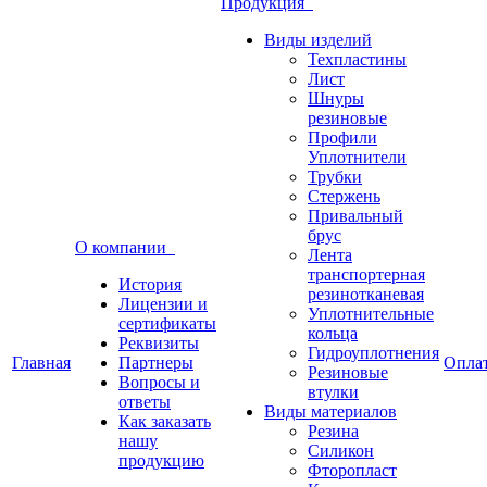
Продукция
Виды изделий
Техпластины
Лист
Шнуры
резиновые
Профили
Уплотнители
Трубки
Стержень
Привальный
брус
О компании
Лента
транспортерная
История
резинотканевая
Лицензии и
Уплотнительные
сертификаты
кольца
Реквизиты
Гидроуплотнения
Главная
Партнеры
Опла
Резиновые
Вопросы и
втулки
ответы
Виды материалов
Как заказать
Резина
нашу
Силикон
продукцию
Фторопласт