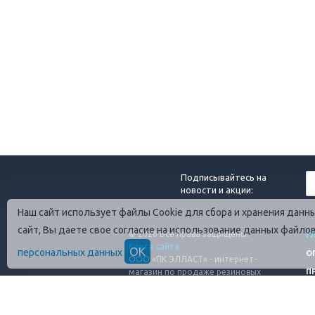
Подписывайтесь на
новости и акции:
Наш сайт использует файлы Cookie для сбора и хранения дан
сайт, Вы даете свое согласие на использование данных файло
© 2026 Все права защищены.
Г
Карта сайта
ОК
персональных данных
О
ООО «ПК ЭЛЛАСТ» - интернет-
магазин по продаже резиновых
П
технических изделий
ИНН: 4706089801
ОГРН: 1254700010080