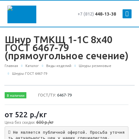
+7 (812)
448-13-38
Шнур ТМКЩ 1-1С 8х40
ГОСТ 6467-79
(прямоугольное сечение)
Главная
Каталог
Виды изделий
Шнуры резиновые
Шнуры ГОСТ 6467-79
ГОСТ/ТУ:
6467-79
В наличии
от 522
р.
/кг
600 р./кг
Цена без скидки:
 Не является публичной офертой. Просьба уточня
ть актуальность цен у наших специалистов.