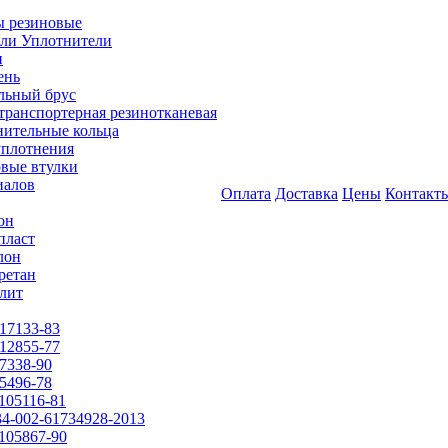
 резиновые
ли Уплотнители
и
ень
льный брус
транспортерная резинотканевая
нительные кольца
уплотнения
вые втулки
иалов
Оплата
Доставка
Цены
Контакт
он
пласт
лон
ретан
лит
17133-83
12855-77
7338-90
5496-78
105116-81
4-002-61734928-2013
105867-90