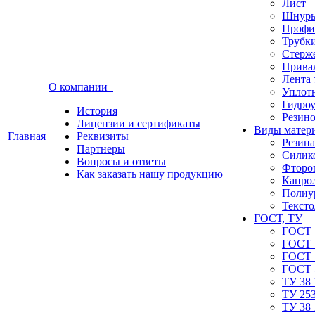
Лист
Шнуры
Профи
Трубк
Стерж
Прива
Лента 
О компании
Уплот
Гидро
История
Резино
Лицензии и сертификаты
Виды матер
Главная
Реквизиты
Резина
Партнеры
Силик
Вопросы и ответы
Фторо
Как заказать нашу продукцию
Капро
Полиу
Тексто
ГОСТ, ТУ
ГОСТ 
ГОСТ 
ГОСТ 
ГОСТ 
ТУ 38 
ТУ 253
ТУ 38 