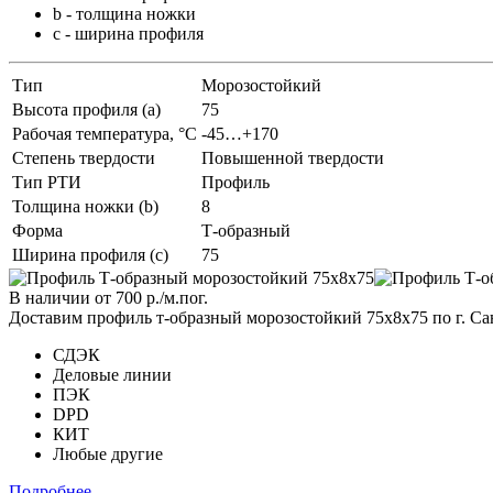
b - толщина ножки
c - ширина профиля
Тип
Морозостойкий
Высота профиля (а)
75
Рабочая температура, °C
-45…+170
Степень твердости
Повышенной твердости
Тип РТИ
Профиль
Толщина ножки (b)
8
Форма
Т-образный
Ширина профиля (с)
75
В наличии
от 700
р.
/м.пог.
Доставим профиль т-образный морозостойкий 75х8х75 по г. С
СДЭК
Деловые линии
ПЭК
DPD
КИТ
Любые другие
Подробнее