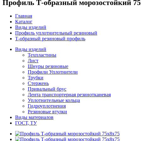
Профиль Т-образный морозостойкий 75
Главная
Каталог
Виды изделий
Профиль уплотнительный резиновый
Т-образный резиновый профиль
Виды изделий
Техпластины
Лист
Шнуры резиновые
Профили Уплотнители
Трубки
Стержень
Привальный брус
Лента транспортерная резинотканевая
Уплотнительные кольца
Гидроуплотнения
Резиновые втулки
Виды материалов
ГОСТ, ТУ